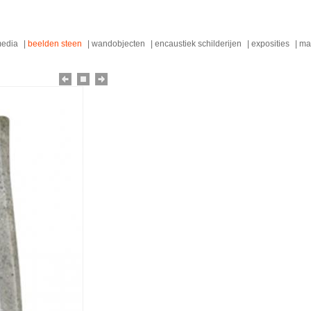
media
beelden steen
wandobjecten
encaustiek schilderijen
exposities
ma