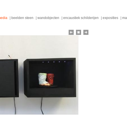
media
beelden steen
wandobjecten
encaustiek schilderijen
exposities
ma